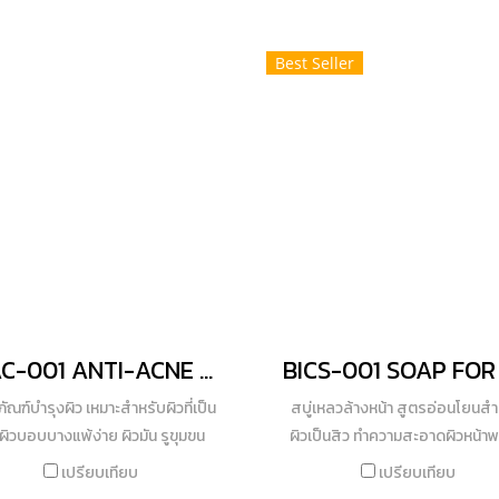
ราศี ให้ผิวหน้าคุณขาวกระจ่างใสถ
องลดการอักเสบและปลอบประโลม
โจทย์ทุกปัญหาผิว
สุด และวิตามินซี (Caprylyl 2-Gl
 ช่วยกระชับรูขุมขนและลดการหลั่ง
Ascorbate) อนุพันธ์ใหม่ล่าสุด
Best Seller
้ำมัน ในผิว สามารถควบคุมความมัน
ประเทศญี่ปุ่น ได้รับรางวัล Silver
หน้า เพิ่มความชุ่มชื้นให้กับผิวและ
Japan 2021 Award ทำให้ผิวขาวเ
สภาพผิวให้พร้อมบำรุง ในขั้นต่อไป
กระจ่างใส ลดเลือนฝ้า กระ จุดด่
และรอยสิวอย่างเห็นได้ชัดและวิตา
(Niacinamide) ตรงเข้าลดเลือนฝ้
จุดด่างดำให้แลดูจางลงอย่างม
ประสิทธิภาพ อีกทั้งและวิตามิน E 
บำรุงผิว ให้ความชุ่มชื้นพร้อมทั้ง
สร้างสมดุลความมันบนผิว ควบคุ
มันส่วนกินและดูดชับความมันบนใบ
ดูแลผิวไม่ก่อให้เกิดการอุดตัน ด
BIAC-001 ANTI-ACNE MIRACLE SERUM
GWC-08Cและ Softouch CC605
ัณฑ์บำรุงผิว เหมาะสำหรับผิวที่เป็น
สบู่เหลวล้างหน้า สูตรอ่อนโยนสำ
ลักษณะรูพรุนจึงสามารถดูดซับคว
 ผิวบอบบางแพ้ง่าย ผิวมัน รูขุมขน
ผิวเป็นสิว ทำความสะอาดผิวหน้าพ
ส่วนเกินได้ดี ผิวจึงไม่แห้งกร้านค
กว้างและมีแนวโน้มเป็นสิวง่าย
เพิ่มความนุ่ม ชุ่มชื่นให้กับผิวหน้าเ
เปรียบเทียบ
เปรียบเทียบ
เนียนนุ่มสัมผัสได้หลังการตื่นนอ
หน้าแลดูกระจ่างใส ไร้สิว ด้วยคุ