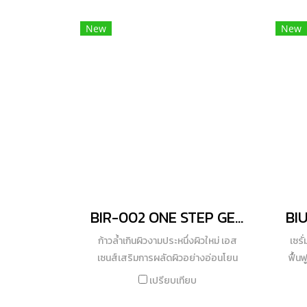
New
New
BIR-002 ONE STEP GENTLE EXFOLIATING ESSENCE
ก้าวล้ำเกินผิวงามประหนึ่งผิวใหม่ เอส
เซรั
เซนส์เสริมการผลัดผิวอย่างอ่อนโยน
ฟื้น
เช็ดคราบดำ รักแร้ดำ คอดำ ตาตุ่มดำ ขา
ขึ้น
เปรียบเทียบ
หนีบดำ ข้อพับดำ ช่วยขจัดคราบสิ่ง
ลดปั