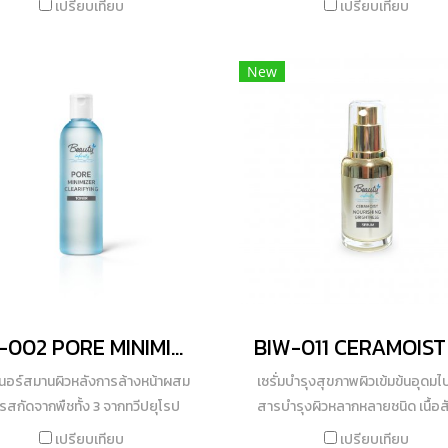
เปรียบเทียบ
เปรียบเทียบ
วย ไม่ทิ้งความมันบนเส้นผม ช่วย
นนิ่งอย่างเฮนโตะไวท์ (Hentowh
อบปิดเส้นผมได้ดี เบาสบาย ช่วยให้
นาโนไวท์ (Nanowhite) และไลโปโ
New
ผมไม่พันกันด้วย
แคปนาโนวิตามินเอ-ซี-อี (Glycos
vACE) ช่วยปรับสภาพผิวขาวกระจ
ชั่วข้ามคืน และคุณค่าเซลล์ต้นกำเ
กุหลาบเทือกเขาแอลป์
(PhytoCellTec™ Alp Rose) เส
เกราะป้องกันผิวจากอนุมูลอิสระ
มลภาวะ พร้อมสารสกัดสาหร่ายใต
ทะเลลึกผสมวีดท์โปรตีน (Ski
Tightener) ช่วยยกกระชับผิวในทั
รู้สึกได้ ทั้งยังมีวิตามินบี 9 (B
Vitapol) สารสกัดจากแบเบอร์ร
BIF-002 PORE MINIMIZER CLEARIFYING TONER
(Bearberries) ดอกคาโมไมล์
(Chamomile Extract) สารสกัด
นอร์สมานผิวหลังการล้างหน้าผสม
เซรั่มบำรุงสุขภาพผิวเข้มข้นอุดมไ
หางจระเข้ (Aloe Vera)และแร่ทัวร์
รสกัดจากพืชทั้ง 3 จากทวีปยุโรป
สารบำรุงผิวหลากหลายชนิด เนื้อส
(Tourmaline Extract) ช่วยเสริ
ชีย และอเมริกา ช่วยลดการระคาย
ข้นแต่บางเบา ซึมซาบเข้าผิวได้ดี
เปรียบเทียบ
เปรียบเทียบ