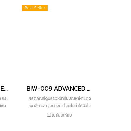
ผมให้
เหลือง และกรดอะมิโน 18 ชนิด ช่วยบำรุง
Best Seller
งง่าย
เส้นผม ทำให้ผมนุ่มลื่นสลวย ไม่ชี้ฟู จัด
ูงจาก
แต่งทรงง่าย และ สารสกัดจากเมล็ด
ส้นผม
ข้าวโพด ช่วยลดการหลุดลอกของหนัง
เคียง
ศีรษะ ช่วยลดการคันการระคายเคือง ให้
างล้ำ
หนังศีรษะชุ่มชื้น ลดความมันปละช่วย
้กลับ
ปรับสมดุล microbiome ให้หนังศีรษะ
้นผมมี
แข็งแรง กลิ่นหอมสดชื่น
ับทุก
BIW-010 DAILY SECRET WHITENING CREAM
BIW-009 ADVANCED DEPIGMENTING CORRECTOR
า กระ
ผลิตภัณฑ์ดูแลผิวหน้าที่มีปัญหาฝ้าแดด
้ชัด
หนาลึก และจุดด่างดำ โดยไม่ทำให้ผิวไว
กลไก
ต่อการเกิดจุดด่างดำและช่วยลดการก
เปรียบเทียบ
้รับ
ลับมาเป็นซ้ำอีก ด้วยสารสกัดทรงพลัง
กัด
ธรรมชาติจากสเปน รวบรวมพืช 3 ชนิด