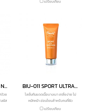
เปรียบเทียบ
ite)
โดยไม่ทำให้ผมมันหรือเหนียวหนะ ตัวช่วย
ซมเอน
บำรุงผมแห้งเสียให้กลับมามีสุขภาพดีขึ้น
phere
ด้วยกรดอะมิโนจากข้าวสาลีและถั่ว
่างใส
เหลือง พร้อมปกป้องผมจากการถูก
นิดใบ
ทำร้ายด้วยความร้อนในการจัดแต่งและ
รังสียูวีด้วยคุณสมบัติของ Salvia
ริม
Hispaica Seeds ทั้งยังช่วยลดการเฟด
และ
ของสีผมได้ ดูแลทั้งเส้นผมและหนัง ลด
้ท้อง
ผมขาดหลุดร่วง หนังศีรษะมันและแห้ง
n
ลอกด้วยสารสกัดธรรมชาติจากเมล็ด
นทีจน
ข้าวโพด แถมยังมีกลิ่นหอมเป็น
9-
เอกลักษณ์ติดทนบนเส้นผมยาวนาน
ี่
BIW-011 CERAMOIST NOURISHING BRIGHTNESS
BIU-011 SPORT ULTRA SUNSCREEN SPF50 PA+++
ว่าน
ปด้วย
โลชั่นกันแดดเนื้อบางเบา เกลี่ยง่าย ไม่
มาลีน
ัมผัส
หนักหน้า อ่อนโยนสำหรับคนที่ผิว
มสง่า
 ตอบ
บอบบางแพ้ง่าย สามารถใช้ได้ ไม่อุดตัน
เปรียบเทียบ