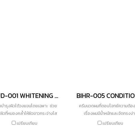
ผิวขาวกระจ่างใส เพียงข้ามคื
สารสกัดจากเปลือกต้นวิลโล่ ทำหน้
ขจัดเชื้อแบคทีเรียที่อุดตันในรูข
พร้อมผลัดเซลล์ผิวอ่อนๆ
BIUD-001 WHITENING ARMPIT SERUM
่มบำรุงผิวใต้วงแขนโดยเฉพาะ ช่วย
ครีมนวดผมที่ตอบโจทย์ความต้อ
ฟูผิวที่หมองคล้ำให้ผิวขาวกระจ่างใส
เรื่องผมมีน้ำหนักและจัดทรงง่
 พร้อมช่วยกระชับรูขุมขน กระชับผิว
ประกอบด้วยกรดอะมิโนจากข้าวสา
เปรียบเทียบ
เปรียบเทียบ
ญหาผิวหนังไก่ ให้ผิวเรียบเนียน อีก
ถั่วเหลืองสายพันธุ์ดี ผสานคุณสม