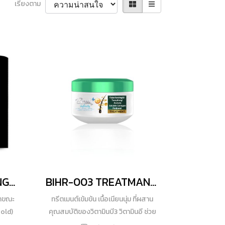
เรียงตาม
BIMS-009 WHITENING & ANTI-AGING COMPLEX GOLD MASK STICK
BIHR-003 TREATMANT HAIR MASK
้าขณะ
ทรีตเมนต์เข้มข้น เนื้อเนียนนุ่ม ที่ผสาน
old)
คุณสมบัติของวิตามินบี3 วิตามินอี ช่วย
วท์เท
ให้ผมแข็งแรงและนุ่มลื่นทุกครั้งหลังสระ