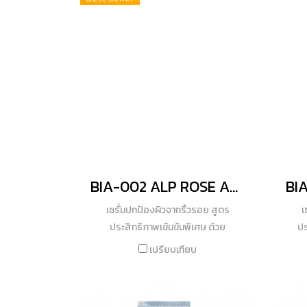
และสารสกัดออร์แกนิคพืชคอทตอนเข้ม
ประเทศนิวซีแลนด์ (Milk Peptide
ความ
ข้น ตัวช่วยให้ผิวกลับคืนสู่สมดุล จัดการ
Complex) และนมฮอกไกโด (Hokkaido
ดอกส
ความเครียดหรือสิ่งอื่น ๆ ที่เข้ามาทำร้าย
Milk) จากวัวสายพันธุ์ดีในฟาร์มออร์แกนิ
ดำ ใ
ผิว ให้ผิวดูโกลว์สวย สุขภาพดี
กกับความอุดมสมบูรณ์ทางธรรมชาติบน
เกาะฮอกไกโด อุดมด้วยสารโพลีเปปไทด์
โกรทแฟคเตอร์ (เวย์โปรตีน) บำรุงผิวให้
เนียนเรียบขึ้น พร้อม Physical
Sunscreen เสริมประสิทธิภาพป้องกัน
ผิวด้วย Micronized Titanium Dioxide
& Zinc Oxide สะท้อนรังสียูวีเอ-บี ไม่ให้
BIA-002 ALP ROSE ANTI-AGING PERFECT WHITE SERUM
เข้ามาทำร้ายผิวได้อย่างสมบูรณ์แบบ
เพื่อผิวหน้าสว่างกระจ่างใสอย่างเป็น
เซรั่มปกป้องผิวจากริ้วรอย สูตร
เ
ธรรมชาติ ท้าแดด มั่นใจ เสริมเกราะ
ประสิทธิภาพเข้มข้นพิเศษ ด้วย
ปร
ป้องกันผิวคุณ
คุณสมบัติของสารสกัดกุหลาบจากเทือก
ปร
เปรียบเทียบ
เขาแอลป์ (Alp Rose) มีประสิทธิภาพใน
(Nan
การบำรุงและฟื้นฟูเซลล์ต้นกำเนิดผิว ให้
กระ
ผิวคงประสิทธิภาพการทำงานไว้ได้อย่าง
สก