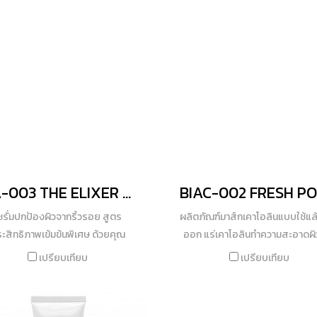
ความแข็งแรงให้ผิวหน้า พร้อมลด
กระจ่างใสให้ผิวหน้าด้วยสารสกัด
ซึมซาบเข้าสู่ผิวอย่างรวดเร็ว ม
ระคายเคืองจากมลภาวะในชีวิตประ
ายน้ำผึ้ง เข้าดูแลทุกปัญหาจุดด่าง
คุณสมบัติในการฟื้นฟูสภาพผิวทันท
จึงสามารถใช้ได้กับทุกสภาพผิวเ
ห้ผิวหน้าสะอาดใส เปล่งประกายแล
ไม่ทิ้งคราบเหนอะหนะ ห้ความรู้สึ
ประจำทุกวัน
ดูสุขภาพดี
สดชื่นเมื่อสัมผัสกับผิว อุดมคุณค
สกัดแพลนท์-เบส ชูการ์ (Sugar 
สองอนุพันธ์จากธรรมชาติ รักษา
ชุ่มชื้นที่สำคัญต่อผิว และปกป้องผ
การสูญเสียน้ำระหว่างวัน พร้อม
เมล็ดองุ่นแดงสกัดธรรมชาติจาก
เซอร์แลนด์ (GSP-T) สุดยอดสาร
BIA-003 THE ELIXER SERUM
อนุมูลอิสระจากมลภาวะและรังสียวู
ชั้นการปกป้องที่มองไม่เห็นให้ความร
ซรั่มปกป้องผิวจากริ้วรอย สูตร
ผลิตภัณฑ์มาส์กเคาโอลินแบบใช้แล้
เสมือนเติมน้ำให้ผิวชั้นนอกสุดคง
ะสิทธิภาพเข้มข้นพิเศษ ด้วยคุณ
ออก แร่เคาโอลินทำความสะอาดผิ
ชุ่มชื้นต่อเนื่องยาวนาน ช่วยให้ริ้
ะโยชน์จากนาโนโซมโอลิโกเปปไทด์
ดูดซับสิ่งสกปรกและน้ำมัน กระชับ
เปรียบเทียบ
เปรียบเทียบ
แห่งวัยบนผิวลดเลือนลง ผิวนุ่มเหน
osome Oligopeptide) ช่วยให้ผิว
ขน ปรับให้ผิวผ่อนคลายจากความ
บอดี้ครีมที่เคยสัมผัส พร้อมช่วย
ชับ คืนความอ่อนเยาว์ พร้อมสาร
ระหว่างวัน นอกจากนี้ยังมีส่วนผ
ปรากฏของจุดกระบนผิวมือด้วย
ัดกุหลาบจากเทือกเขาแอลป์ (Alp
สารสกัดน้ำมันต้นทีทรี (Tea Tree