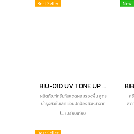
Best Seller
New
วัตกรรม​ล่าสุดจากญี่ปุ่​น​ เป็นสารนำมาใช้
ปรับ
ในด้านความงามที่ทั่วโลกยอมรับถึง
ธรร
ประสิทธิภาพ ว่ามีคุณสมบัติที่เหนือกว่า
ชื้นธ
Vitamin C แบบดั้งเดิมในเครื่องสำอาง
Moi
ทั่วไป ไม่ก่อให้เกิดการระคายเคืองผิว
รักษ
สามารถซึมซาบเข้าสู้ผิวหนังได้ดี ช่วยลด
เอิบ
ริ้วรอย ลดรอยแดง รอยดำ พร้อมช่วย
อีกท
ลดความมันบนใบหน้าอันเป็นต้นเหตุของ
ผิวส
การเกิดสิว ผสานส่วนผสมของวิตามินบี
เผย
3 เสริมการทำงานให้ผิวสร้างคอลลาเจน
และเซราไมด์ ให้ผิวแข็งแรง ทนต่อการ
BIU-010 UV TONE UP MILK SPF50 PA+++ (BEIGE)
ระคายเคืองต่าง ๆ ได้ดีขึ้น อีกทั้งสารส
กัดอโลเวร่า ช่วยเพิ่มความชุ่มชื้นให้ผิว
ผลิตภัณฑ์ครีมกันแดดผสมรองพื้น สูตร
คร
ปลอบประโลมผิวให้กลับมาสดใส พร้อม
บำรุงผิวชั้นเลิศ ช่วยปกป้องผิวหน้าจาก
สภา
ปกป้องผิวต่อเนื่องด้วยสารสกัดสวีท
รังสี UVA I,UVA II และ UVB สีเบจเหมาะ
เพิ่ม
เปรียบเทียบ
คอร์น ออกแบบมาเพื่อดูแลผิวที่ถูก
กับคนผิวสองสีถึงผิวคล้ำ เนื้อสัมผัสใย
ด้วย
ทำร้ายจากมลภาวะ เพิ่มความสวยทุกมิติ
ไหม บางเบา นุ่มลื่น สบายผิว ไม่อุดตันรู
ทำหน้
ทั้งความกระจ่างใสและผิวสัมผัสนุ่มลื่น
Best Seller
ขุมขน ด้วยคุณค่าน้ำนมบริสุทธิ์สกัดจาก
ขน พ