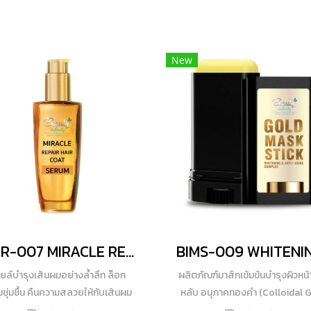
New
BIHR-007 MIRACLE REPAIR HAIR COAT SERUM
ยล์บำรุงเส้นผมอย่างล้ำลึก ล็อก
ผลิตภัณฑ์มาส์กเข้มข้นบำรุงผิวหน
ชุ่มชื้น คืนความสลวยให้กับเส้นผม
หลับ อนุภาคทองคำ (Colloidal G
ยนผมแห้งเสีย ชี้ฟู ให้กลับมานุ่มเด้ง
ล้ำค่าตลอดกาลรวมที่สุดของสารไ