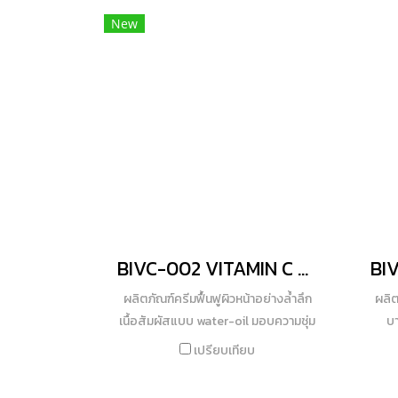
สกปรกอย่างล้ำลึกบนผิวในขั้นตอนเดียว
ทั้
New
เผยผิวกระจ่างใสได้ในครั้งแรกที่ใช้
ยาว
ไม่เ
ปร
BIVC-002 VITAMIN C GLOW ANTIOXIDANT FACE CREAM
ผลิตภัณฑ์ครีมฟื้นฟูผิวหน้าอย่างล้ำลึก
ผลิต
เนื้อสัมผัสแบบ water-oil มอบความชุ่ม
บา
ชื้น แต่บางเบาไม่เหนียวเหนอะหนะ ไม่ก่อ
(Vit
เปรียบเทียบ
ให้เกิดการอุดตัน ได้รับแรงบันดาลใจจาก
อะมิ
วิตามินซีอามีโทส GOA อนุพันธ์​วิตามิน​ซีน
จุดด