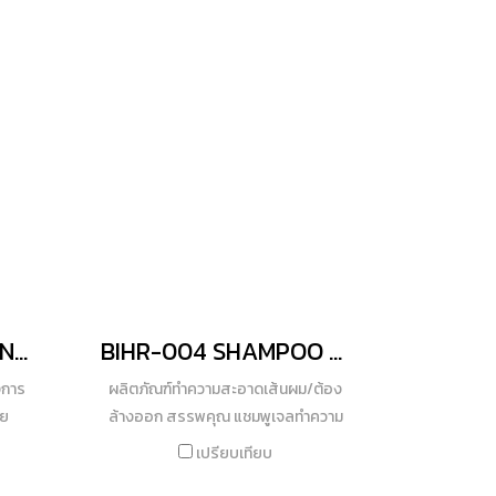
น
าที่
การบำรุงและฟื้นฟูเซลล์ต้นกำเนิดผิว ให้
ุมขน
ผิวคงประสิทธิภาพการทำงานไว้ได้อย่าง
ดี ริ้วรอยบนใบหน้าแลดูจางลง พร้อม
คุณค่าสารสกัดรากชะเอม (Licorice
Extract) สาหร่ายสีน้ำตาล (Marine
Algae Extract) วุ้นอโลเวอร่า (Aloe
Vera Extract) คงความชุ่มชื้นอีกทั้งสา
รอัลฟ่า อาร์บูติน (Alpha Arbutin) และ
สารไฮยาลูรอนิก (Hyaluronic Acid)
ฟื้นฟูเซลล์ผิว ให้ผิวตึงกระชับ เนียนนุ่มชุ่ม
ชื้น พร้อมเผยผิวแลดูกระจ่างใสอย่าง
เป็นธรรมชาติ
BIHR-005 CONDITIONER
BIHR-004 SHAMPOO GEL
งการ
ผลิตภัณฑ์ทำความสะอาดเส้นผม/ต้อง
าย
ล้างออก สรรพคุณ แชมพูเจลทำความ
ลีและ
สะอาดเส้นผมและหนังศรีษะได้อย่างทั่ว
เปรียบเทียบ
บัติ
ถึง อุดมไปด้วยสารสกัดจากข้าวสาลี ถั่ว