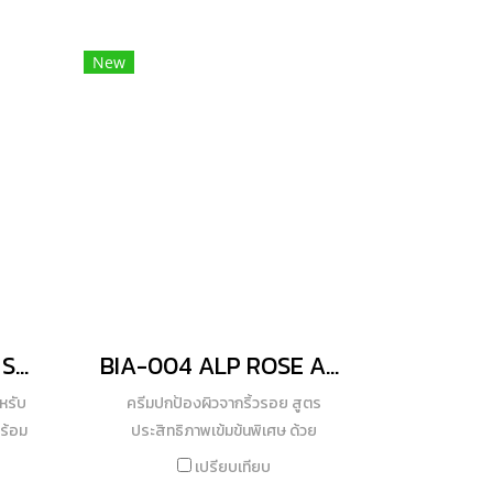
ึงขีด
ให้การปกป้องผิวจากรังสียูวีอย่างมี
yceryl
ประสิทธิภาพและช่วยบำรุงผิวได้อย่าง
จาก
New
ล้ำลึก ลดการระคายเคือง ลดอาการไหม้
 Cite
แดงจากถูกทำร้ายด้วยแสงยูวี กันน้ำ กัน
นียน
เหงื่อ ที่สำคัญไม่ทำร้ายปะการังสามารถ
างดำ
ทำกิจกรรมทางทะเลได้ “Save Skin Save
มินบี3
Coral’’
า กระ
ี
ฟื้น
ช่วย
มความ
หน้า
้วย
BICS-001 SOAP FOR SENSITIVE SKIN
BIA-004 ALP ROSE ANTI-AGING PERFECT WHITE CREAM
8 มี
หรับ
ครีมปกป้องผิวจากริ้วรอย สูตร
ามมัน
ร้อม
ประสิทธิภาพเข้มข้นพิเศษ ด้วย
งความ
ผยผิว
คุณสมบัติของสารสกัดกุหลาบจากเทือก
เปรียบเทียบ
นมอบ
ณค่า
เขาแอลป์ (Alp Rose) มีประสิทธิภาพใน