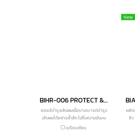
สามารถใช้ได้ ไม่อุดตัน ให้การปกป้องผิว
เคื
จากรังสียูวีอย่างมีประสิทธิภาพและช่วย
ผิว
New
บำรุงผิวได้อย่างล้ำลึก ลดการระคาย
ของน
เคือง ลดอาการไหม้แดงจากถูกทำร้าย
บนใบ
ด้วยแสงยูวี กันน้ำ กันเหงื่อ ที่สำคัญไม่
ปรับ
ทำร้ายปะการังสามารถทำกิจกรรมทาง
ทะเลได้ “Save Skin Save Coral’’
BIHR-006 PROTECT & DEEP RESTORED HAIR OIL
ออยล์บำรุงเส้นผมเนื้อบางเบา แต่บำรุง
ผลิตภ
เส้นผมได้อย่างล้ำลึก ไม่ทิ้งความมันบน
สิว
เส้นผม
เปรียบเทียบ