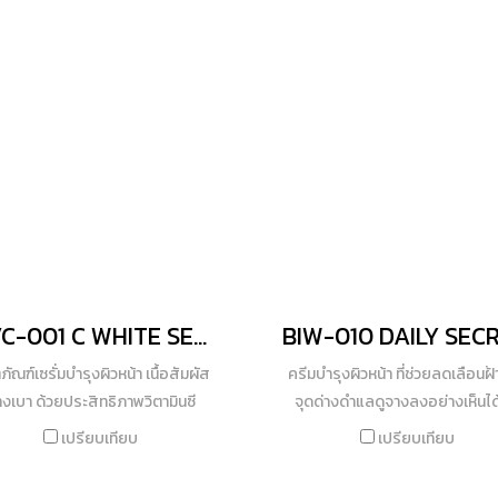
งยังช่วยลดเหงื่อและระงับกลิ่นกาย
ของวิตามินบี5 วิตามินอี ช่วยบำรุง
นานตลอดทั้งวัน ด้วยสูตรบางเบา
นุ่มลื่น เงางาม มีน้ำหนัก จัดแต่งทร
หนอะหนะ และไม่ก่อให้เกิดการอุดตัน
และ Collagen ที่มีความบริสุทธิ์ส
าศจาก แอลกอฮอล์และสารพารา
Marine Origin ที่ออกแบบมาเพื่อเ
เบน
โดยฉพาะ มีจำนวนกรดอะมิโนที่ใกล้
กับเส้นผม ดูแลสภาพเส้นผมได้อย่
ลึก ฟื้นฟูผมแห้งกร้าน แตกปลาย ให
มามีชีวตชีวาอีกครั้ง ทั้งยังทำให้เส
กลิ่นหอมติดทนนานอีกด้วย เหมาะก
สภาพเส้นผม
BIVC-001 C WHITE SERUM
ภัณฑ์เซรั่มบำรุงผิวหน้า เนื้อสัมผัส
ครีมบำรุงผิวหน้า ที่ช่วยลดเลือนฝ้
งเบา ด้วยประสิทธิภาพวิตามินซี
จุดด่างดำแลดูจางลงอย่างเห็นได
amin C) เข้มข้น 5% และคุณค่ากรด
นวัตกรรมล่าสุดจากเกาหลี ด้วย
เปรียบเทียบ
เปรียบเทียบ
โน (Amino Acid) ธรรมชาติ ช่วยให้
การทำงานเดียวกันกับงานวิจัยที่ได
่างดำ รอยฝ้ากระแลดูจางลง พร้อม
รางวัลโนเบล อุดมไปด้วยสารส