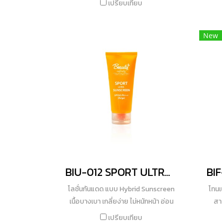
เปรียบเทียบ
ช่วยให้รากขนตาแข็งแรงและลดอาการ
สล
หลุดร่วง
เคลื
New
BIU-012 SPORT ULTRA SUNSCREEN SPF50 PA+++(Beige)
โลชั่นกันแดด แบบ Hybrid Sunscreen
โทนเ
เนื้อบางเบา เกลี่ยง่าย ไม่หนักหน้า อ่อน
สา
โยนสำหรับคนที่ผิวบอบบางแพ้ง่าย
เอเ
เปรียบเทียบ