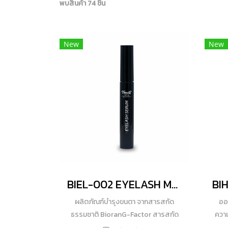
พบสินค้า 74 ชิ้น
New
New
BIEL-002 EYELASH MASCARA (GEL)
ผลิตภัณฑ์บำรุงขนตา จากสารสกัด
ออ
ธรรมชาติ BioranG-Factor สารสกัด
ความ
ธรรมชาติมากกว่า 4 ชนิดที่มีคุณสมบัติ
เปลี่