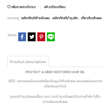
เพิ่มรายการโปรด
เปรียบเทียบ
หมวดหมู่ :
ผลิตภัณฑ์สำหรับผม
,
ผลิตภัณฑ์บำรุงผิว
,
เกี่ยวกับเส้นผม
Share
Product description
PROTECT & DEEP RESTORED HAIR OIL
วิธีใช้ : หยดออยล์ลงบนฝ่ามือแล้วลูบให้ทั่วเส้นผม ขณะผมแห้งหมาดๆ
หรือก่อนเป่าไดร์
ออยล์บำรุงเส้นผมเนื้อบางเบา แต่บำรุงเส้นผมได้อย่างล้ำลึก ไม่ทิ้ง
ความมันบนเส้นผม