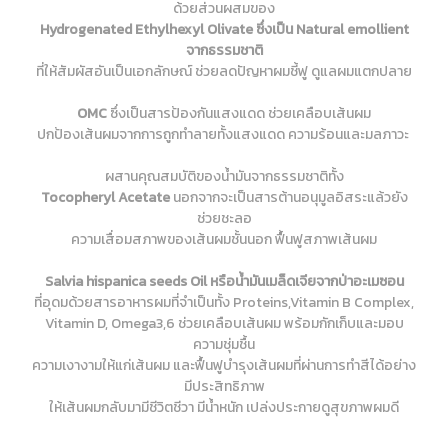
ด้วยส่วนผสมของ
Hydrogenated Ethylhexyl Olivate ซึ่งเป็น Natural emollient
จากธรรมชาติ
ที่ให้สัมผัสอันเป็นเอกลักษณ์ ช่วยลดปัญหาผมชี้ฟู ดูแลผมแตกปลาย
OMC
ซึ่งเป็นสารป้องกันแสงแดด ช่วยเคลือบเส้นผม
ปกป้องเส้นผมจากการถูกทำลายทั้งแสงแดด ความร้อนและมลภาวะ
ผสานคุณสมบัติของน้ำมันจากธรรมชาติทั้ง
Tocopheryl Acetate
นอกจากจะเป็นสารต้านอนุมูลอิสระแล้วยัง
ช่วยชะลอ
ความเสื่อมสภาพของเส้นผมชั้นนอก ฟื้นฟูสภาพเส้นผม
Salvia hispanica seeds Oil หรือน้ำมันเมล็ดเจียจากป่าอะเมซอน
ที่อุดมด้วยสารอาหารผมที่จำเป็นทั้ง Proteins,Vitamin B Complex,
Vitamin D, Omega3,6 ช่วยเคลือบเส้นผม พร้อมกักเก็บและมอบ
ความชุ่มชื้น
ความเงางามให้แก่เส้นผม และฟื้นฟูบำรุงเส้นผมที่ผ่านการทำสีได้อย่าง
มีประสิทธิภาพ
ให้เส้นผมกลับมามีชีวิตชีวา มีน้ำหนัก เปล่งประกายดูสุขภาพผมดี