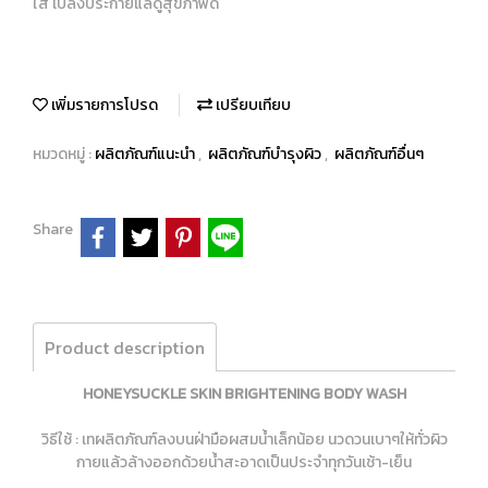
ใส เปล่งประกายแลดูสุขภาพดี
เพิ่มรายการโปรด
เปรียบเทียบ
หมวดหมู่ :
ผลิตภัณฑ์แนะนำ
,
ผลิตภัณฑ์บำรุงผิว
,
ผลิตภัณฑ์อื่นๆ
Share
Product description
HONEYSUCKLE SKIN BRIGHTENING BODY WASH
วิธีใช้ : เทผลิตภัณฑ์ลงบนฝ่ามือผสมน้ำเล็กน้อย นวดวนเบาๆให้ทั่วผิว
กายแล้วล้างออกด้วยน้ำสะอาดเป็นประจำทุกวันเช้า-เย็น