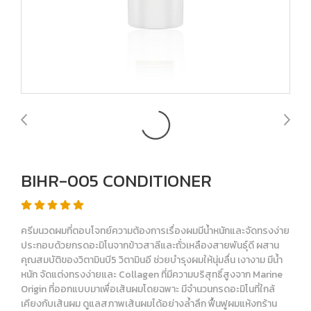
BIHR-005 CONDITIONER
ครีมนวดผมที่ตอบโจทย์ความต้องการเรื่องผมมีน้ำหนักและจัดทรงง่าย
ประกอบด้วยกรดอะมิโนจากข้าวสาลีและถั่วเหลืองสายพันธุ์ดี ผสาน
คุณสมบัติของวิตามินบี5 วิตามินอี ช่วยบำรุงผมให้นุ่มลื่น เงางาม มีน้ำ
หนัก จัดแต่งทรงง่ายและ Collagen ที่มีความบริสุทธิ์สูงจาก Marine
Origin ที่ออกแบบมาเพื่อเส้นผมโดยฉพาะ มีจำนวนกรดอะมิโนที่ใกล้
เคียงกับเส้นผม ดูแลสภาพเส้นผมได้อย่างล้ำลึก ฟื้นฟูผมแห้งกร้าน