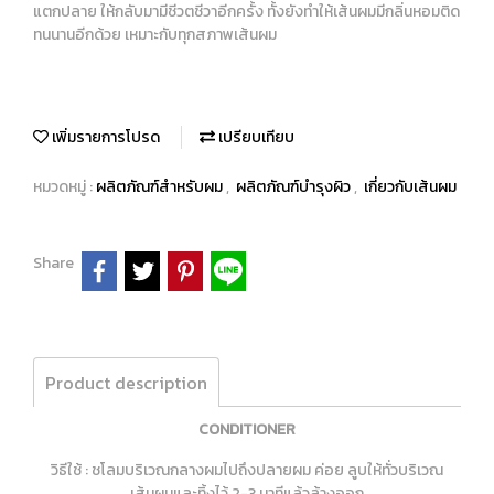
แตกปลาย ให้กลับมามีชีวตชีวาอีกครั้ง ทั้งยังทำให้เส้นผมมีกลิ่นหอมติด
ทนนานอีกด้วย เหมาะกับทุกสภาพเส้นผม
เพิ่มรายการโปรด
เปรียบเทียบ
หมวดหมู่ :
ผลิตภัณฑ์สำหรับผม
,
ผลิตภัณฑ์บำรุงผิว
,
เกี่ยวกับเส้นผม
Share
Product description
CONDITIONER
วิธีใช้ : ชโลมบริเวณกลางผมไปถึงปลายผม ค่อย ลูบให้ทั่วบริเวณ
เส้นผมและทิ้งไว้ 2-3 นาทีแล้วล้างออก