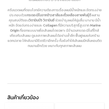
ครีมนวดผมที่ตอบโจทย์ความต้องการเรื่องผมมีน้ำหนักและจัดทรงง่าย
ประกอบด้วย
กรดอะมิโนจากข้าวสาลีและถั่วเหลืองสายพันธุ์ดี
ผสาน
คุณสมบัติของ
วิตามินบี5
วิตามินอี
ช่วยบำรุงผมให้นุ่มลื่น เงางาม มีน้ำ
หนัก จัดแต่งทรงง่ายและ
Collagen
ที่มีความบริสุทธิ์สูงจาก
Marine
Origin
ที่ออกแบบมาเพื่อเส้นผมโดยฉพาะ มีจำนวนกรดอะมิโนที่ใกล้
เคียงกับเส้นผม ดูแลสภาพเส้นผมได้อย่างล้ำลึก ฟื้นฟูผมแห้งกร้าน
แตกปลาย ให้กลับมามีชีวตชีวาอีกครั้ง ทั้งยังทำให้เส้นผมมีกลิ่นหอมติด
ทนนานอีกด้วย เหมาะกับทุกสภาพเส้นผม
สินค้าเกี่ยวข้อง