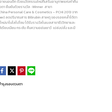
ยนอนดึก ด้วยนวัตกรรมใหม่ที่เสริมอานุภาพแห่งค่ำคืน
า ยืนยันด้วยรางวัล : Winner สาขา
China Personal Care & Cosmetics – PCHi 2013 จาก
er) ลดปริมาณสาร Bilirubin สาเหตุ ของรอยคล้ำใต้ตา
ใหม่นาโนไลโปโซม ได้รับรางวัลโนเบลสาขาชีววิทยาและ
รียบเนียน กระชับ คืนความออ่นเยาว์ เปล่งปลั่ง และมี
บำรุงรอบดวงตา