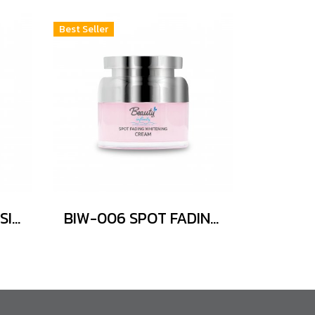
Best Seller
BIW-007 HYA INTENSIVE WHITENING SERUM
BIW-006 SPOT FADING WHITENING CREAM