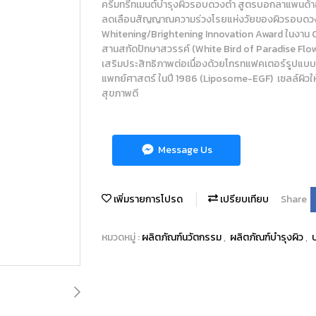
ครีมทรีทเมนต์บำรุงผิวรอบดวงตำ สูตรบอกลาแพนด้าอา
ลดเลือนสัญญาณความร่วงโรยแห่งวัยของผิวรอบดวงต
Whitening/Brightening Innovation Award ในงาน 
สานสกัดปักษาสวรรค์ (White Bird of Paradise Flow
เสริมประสิทธิภาพต่อเนื่องด้วยโกรทแฟคเตอร์รูปแบบ
แพทย์ศาสตร์ ในปี 1986 (Liposome-EGF) เซลล์ผิวให้เ
สุขภาพดี
Message Us
เพิ่มรายการโปรด
เปรียบเทียบ
Share
หมวดหมู่ :
ผลิตภัณฑ์นวัตกรรม
,
ผลิตภัณฑ์บำรุงผิว
,