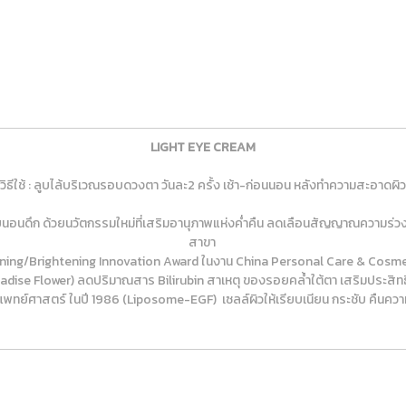
LIGHT EYE CREAM
วิธีใช้ : ลูบไล้บริเวณรอบดวงตา วันละ2 ครั้ง เช้า-ก่อนนอน หลังทำความสะอาดผิว
อนดึก ด้วยนวัตกรรมใหม่ที่เสริมอานุภาพแห่งค่ำคืน ลดเลือนสัญญาณความร่วง
สาขา
ning/Brightening Innovation Award ในงาน China Personal Care & Cosme
adise Flower) ลดปริมาณสาร Bilirubin สาเหตุ ของรอยคล้ำใต้ตา เสริมประสิท
พทย์ศาสตร์ ในปี 1986 (Liposome-EGF) เซลล์ผิวให้เรียบเนียน กระชับ คืนความ