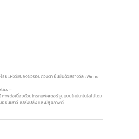
โรยแห่งวัยของผิวรอบดวงตา ยืนยันด้วยรางวัล : Winner
tics –
ธิภาพต่อเนื่องด้วยโกรทแฟคเตอร์รูปแบบใหม่นาโนไลโปโซม
ออ่นเยาว์ เปล่งปลั่ง และมีสุขภาพดี