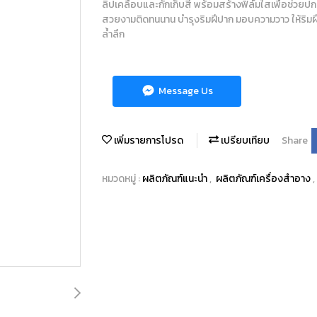
ลิปเคลือบและกักเก็บสี พร้อมสร้างฟิล์มใสเพื่อช่วยป
สวยงามติดทนนาน บำรุงริมฝีปาก มอบความวาว ให้ริมฝีป
ล้ำลึก
Message Us
เพิ่มรายการโปรด
เปรียบเทียบ
Share
หมวดหมู่ :
ผลิตภัณฑ์แนะนำ
,
ผลิตภัณฑ์เครื่องสำอาง
,