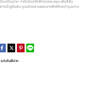
กป้องเรียวปาก ทาทับลิปสติกสีโปรดของคุณ เพื่อสีสัน
ากฉ่ำดูอิ่มเอิบ อุดมด้วยส่วนผสมจากพืชที่ช่วยบำรุงอย่าง
แต่งริมฝีปาก