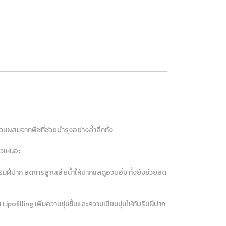
วนผสมจากพืชที่ช่วยบำรุงอย่างล้ำลึกทั้ง
ียวเหนอะ
ือบริมฝีปาก ลดการสูญเสียน้ำให้ปากแลดูอวบอิ่ม ทั้งยังช่วยลด
ofilling เพิ่มความชุ่มชื้นและความเนียนนุ่มให้กับริมฝีปาก