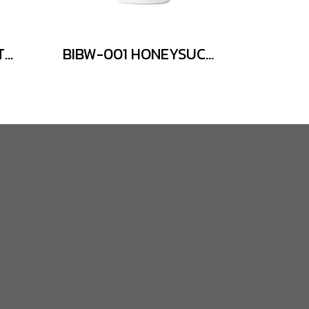
BIF-001 LIFE PLANKTON ESSENCE
BIBW-001 HONEYSUCKLE SKIN BRIGHTENING BODY WASH