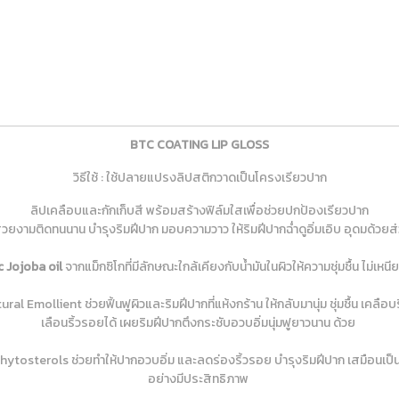
BTC COATING LIP GLOSS
วิธีใช้ : ใช้ปลายแปรงลิปสติกวาดเป็นโครงเรียวปาก
ลิปเคลือบและกักเก็บสี พร้อมสร้างฟิล์มใสเพื่อช่วยปกป้องเรียวปาก
ยงามติดทนนาน บำรุงริมฝีปาก มอบความวาว ให้ริมฝีปากฉ่ำดูอิ่มเอิบ อุดมด้วยส่
c Jojoba oil
จากแม็กซิโกที่มีลักษณะใกล้เคียงกับน้ำมันในผิวให้ความชุ่มชื้น ไม่เหน
ural Emollient ช่วยฟิ้นฟูผิวและริมฝีปากที่แห้งกร้าน ให้กลับมานุ่ม ชุ่มชื้น เคล
เลือนริ้วรอยได้ เผยริมฝีปากตึงกระชับอวบอิ่มนุ่มฟูยาวนาน ด้วย
ytosterols ช่วยทำให้ปากอวบอิ่ม และลดร่องริ้วรอย บำรุงริมฝีปาก เสมือนเป็น Lip
อย่างมีประสิทธิภาพ