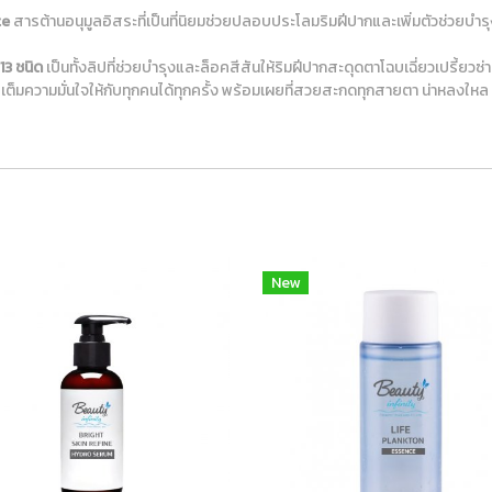
te
สารต้านอนุมูลอิสระที่เป็นที่นิยมช่วยปลอบประโลมริมฝีปากและเพิ่มตัวช่วยบำร
13 ชนิด
เป็นทั้งลิปที่ช่วยบำรุงและล็อคสีสันให้ริมฝีปากสะดุดตาโฉบเฉี่ยวเปรี้ยวซ
เต็มความมั่นใจให้กับทุกคนได้ทุกครั้ง พร้อมเผยที่สวยสะกดทุกสายตา น่าหลงใหล
New