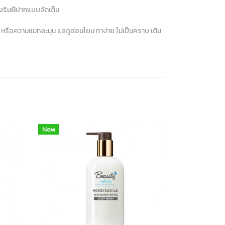
ุงริมฝีปากแบบจัดเต็ม
่า หรือความแมทละมุน แลดูอ่อนโยน ทาง่าย ไม่เป็นคราบ เติม
New