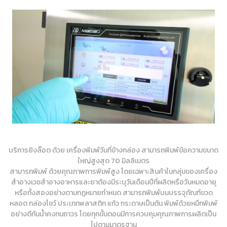
บริการยิงล๊อต ด้วย เครื่องพิมพ์วันที่ข้างกล่อง สามารถพิมพ์ข้อความขนาด
ใหญ่สูงสุด 70 มิลลิเมตร
สามารถพิมพ์ ด้วยคุณภาพการพิมพ์สูง โดยเฉพาะสินค้าในกลุ่มของเครื่อง
สำอางเวชสำอางอาหารและยาต้องมีระบุวันเดือนปีที่ผลิตหรือวันหมดอายุ
หรือทั้งสองอย่างตามกฏหมายกำหนด สามารถพิมพ์บนบรรจุภัณฑ์ขวด
หลอด กล่องโชว์ ประเภทพลาสติก แก้ว กระดาษเป็นต้น พิมพ์ด้วยหมึกพิมพ์
อย่างดีกันน้ำคงทนถาวร โดยทุกขั้นตอนมีการควบคุมคุณภาพการผลิตเป็น
ไปตามมาตรฐาน